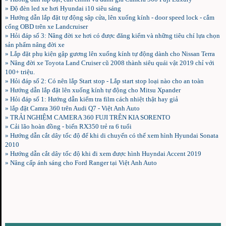
»
Độ đèn led xe hơi Hyundai i10 siêu sáng
»
Hướng dẫn lắp đặt tự động sập cửa, lên xuống kính - door speed lock - cắm
cổng OBD trên xe Landcruiser
»
Hỏi đáp số 3: Nâng đời xe hơi có được đăng kiểm và những tiêu chí lựa chọn
sản phẩm nâng đời xe
»
Lắp đặt phụ kiện gập gương lên xuống kính tự động dành cho Nissan Terra
»
Nâng đời xe Toyota Land Cruiser cũ 2008 thành siêu quái vật 2019 chỉ với
100+ triệu.
»
Hỏi đáp số 2: Có nên lắp Start stop - Lắp start stop loại nào cho an toàn
»
Hướng dẫn lắp đặt lên xuống kính tự động cho Mitsu Xpander
»
Hỏi đáp số 1: Hướng dẫn kiểm tra film cách nhiệt thật hay giả
»
lắp đặt Camra 360 trên Audi Q7 - Việt Anh Auto
»
TRẢI NGHIỆM CAMERA 360 FUJI TRÊN KIA SORENTO
»
Cải lão hoàn đồng - biến RX350 trẻ ra 6 tuổi
»
Hướng dẫn cắt dây tốc độ để khi di chuyển có thể xem hình Hyundai Sonata
2010
»
Hướng dẫn cắt dây tốc độ khi đi xem được hình Huyndai Accent 2019
»
Nâng cấp ánh sáng cho Ford Ranger tại Việt Anh Auto