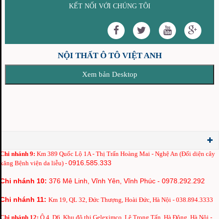
KẾT NỐI VỚI CHÚNG TÔI
NỘI THẤT Ô TÔ VIỆT ANH
Chi nh
ánh 9:
Km 389 Quốc Lộ 1A - Thị Trấn Hoàng Mai - Nghệ An (Đối diện cây
0916.585.333
xăng Bệnh viện da liễu) -
Chi nhánh 10:
376 Mê Linh, Vĩnh Yên, Vĩnh Phúc - 0978.292.292
Chi nhánh 11:
Km 19, QL 32, Đức Thượng, Hoài Đức, Hà Nội - 038.894.3333
Chi nhánh 12:
Ô 4, D6, Khu đô thị Geleximco, Lê Trọng Tấn, Hà Đông, Hà Nội -