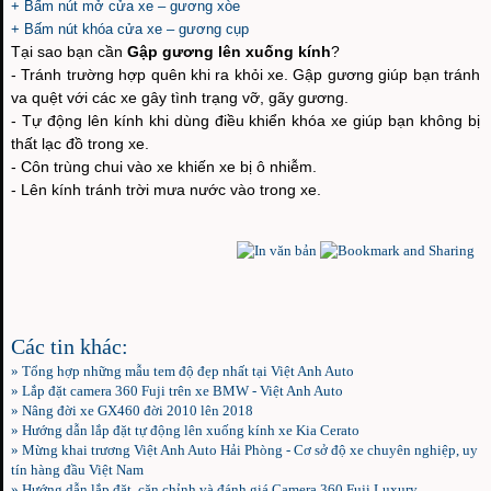
+ Bấm nút mở cửa xe – gương xòe
+ Bấm nút khóa cửa xe – gương cụp
Tại sao bạn cần
Gập gương lên xuống kính
?
- Tránh trường hợp quên khi ra khỏi xe. Gập gương giúp bạn tránh
va quệt với các xe gây tình trạng vỡ, gãy gương.
- Tự động lên kính khi dùng điều khiển khóa xe giúp bạn không bị
thất lạc đồ trong xe.
- Côn trùng chui vào xe khiến xe bị ô nhiễm.
- Lên kính tránh trời mưa nước vào trong xe.
Các tin khác:
»
Tổng hợp những mẫu tem độ đẹp nhất tại Việt Anh Auto
»
Lắp đặt camera 360 Fuji trên xe BMW - Việt Anh Auto
»
Nâng đời xe GX460 đời 2010 lên 2018
»
Hướng dẫn lắp đặt tự động lên xuống kính xe Kia Cerato
»
Mừng khai trương Việt Anh Auto Hải Phòng - Cơ sở độ xe chuyên nghiệp, uy
tín hàng đầu Việt Nam
»
Hướng dẫn lắp đặt, căn chỉnh và đánh giá Camera 360 Fuji Luxury