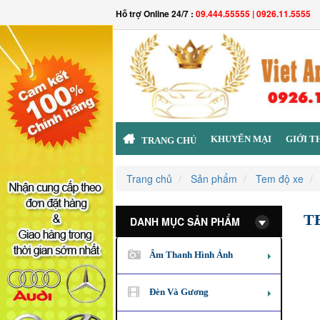
Hỗ trợ Online 24/7 :
09.444.55555 | 0926.11.5555
KHUYẾN MẠI
GIỚI T
TRANG CHỦ
Trang chủ
Sản phẩm
Tem độ xe
T
DANH MỤC SẢN PHẨM
Âm Thanh Hình Ảnh
Đèn Và Gương