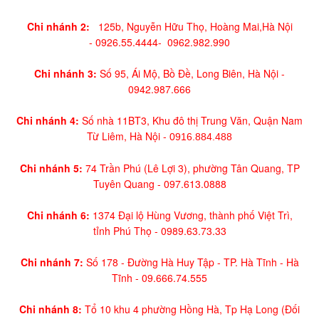
Chi nhánh 2:
125b, Nguyễn Hữu Thọ, Hoàng Mai,
Hà Nội
-
0926.55.4444-
0962.982.990
Chi nhánh 3:
Số 95, Ái Mộ, Bồ Đề, Long Biên, Hà Nội -
0942.987.666
Chi nhánh 4:
Số nhà 11BT3, Khu đô thị Trung Văn, Quận Nam
Từ Liêm, Hà Nội -
0916.884.488
Chi nhánh 5:
74 Trần Phú (Lê Lợi 3), phường Tân Quang, TP
Tuyên Quang -
097.613.0888
Chi nhánh 6:
1374 Đại lộ Hùng Vương, thành phố Việt Trì,
tỉnh Phú Thọ -
0989.63.73.33
Chi nhánh 7:
Số 178 - Đường Hà Huy Tập - TP. Hà Tĩnh - Hà
Tĩnh -
09.666.74.555
Chi nhánh 8:
Tổ 10 khu 4 phường Hồng Hà, Tp Hạ Long (Đối