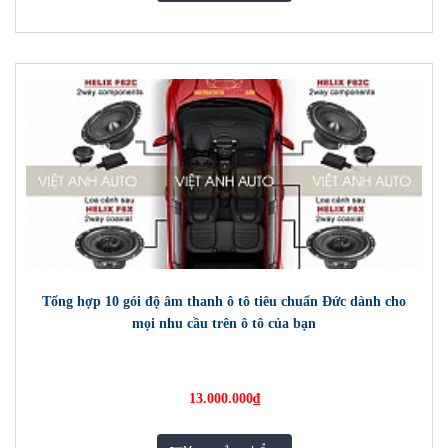
Tổng hợp 10 gói độ âm thanh ô tô tiêu chuẩn Đức dành cho
mọi nhu cầu trên ô tô của bạn
13.000.000₫