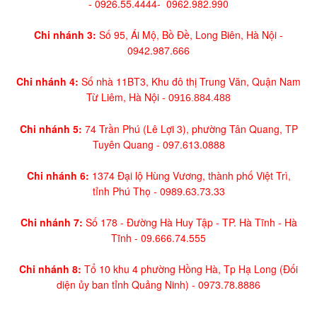
-
0926.55.4444-
0962.982.990
Chi nhánh 3:
Số 95, Ái Mộ, Bồ Đề, Long Biên, Hà Nội -
0942.987.666
Chi nhánh 4:
Số nhà 11BT3, Khu đô thị Trung Văn, Quận Nam
Từ Liêm, Hà Nội -
0916.884.488
Chi nhánh 5:
74 Trần Phú (Lê Lợi 3), phường Tân Quang, TP
Tuyên Quang -
097.613.0888
Chi nhánh 6:
1374 Đại lộ Hùng Vương, thành phố Việt Trì,
tỉnh Phú Thọ -
0989.63.73.33
Chi nhánh 7:
Số 178 - Đường Hà Huy Tập - TP. Hà Tĩnh - Hà
Tĩnh -
09.666.74.555
Chi nhánh 8:
Tổ 10 khu 4 phường Hồng Hà, Tp Hạ Long (Đối
diện ủy ban tỉnh Quảng Ninh)
- 0973.78.8886