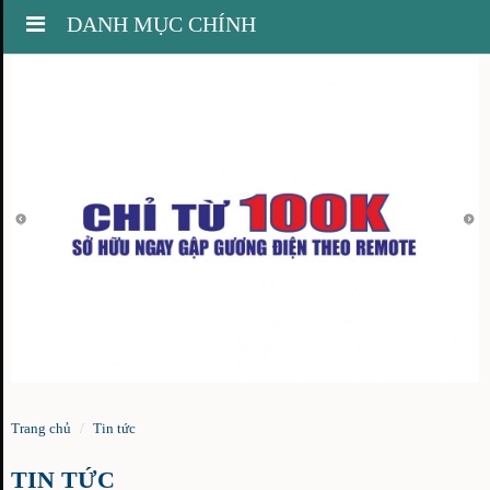
Toggle
DANH MỤC CHÍNH
navigation
Trang chủ
Tin tức
TIN TỨC