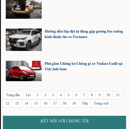
Hướng dẫn lắp đặt tự động gập gương lên xuống
kính dành cho xe Fortuner
Phủ gầm Chống ồn Chống gỉ xe Vinfast Fadil tại
Việt Anh Auto
Trang đầu
Lùi
1
2
3
4
5
6
7
8
9
10
11
12
13
14
15
16
17
18
19
Tiếp
Trang cuối
KẾT NỐI VỚI CHÚNG TÔI