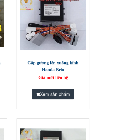
a
Gập gương lên xuống kính
Honda Brio
Giá mời liên hệ
Xem sản phẩm