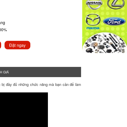
ãng
100%
Đặt ngay
H GIÁ
g bị đầy đủ những chức năng mà bạn cần để làm