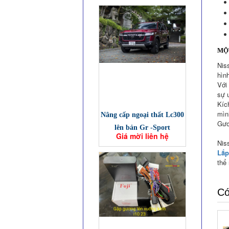
MỘT
Nis
hìn
Với
sự 
Kíc
mìn
Nâng cấp ngoại thất Lc300
Gươ
lên bản Gr -Sport
Giá mời liên hệ
Niss
Lắp
thể
Có