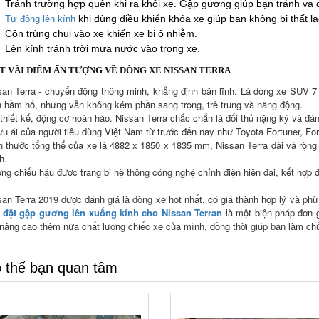
Tránh trường hợp quên khi ra khỏi xe. Gập gương giúp bạn tránh va q
khi dùng điều khiển khóa xe giúp bạn không bị thất lạ
Tự động lên kính
Côn trùng chui vào xe khiến xe bị ô nhiễm.
Lên kính tránh trời mưa nước vào trong xe.
 VÀI ĐIỂM ẤN TƯỢNG VỀ DÒNG XE NISSAN TERRA
san Terra - chuyển động thông minh, khẳng định bản lĩnh. Là dòng xe SUV 7
h hầm hố, nhưng vẫn không kém phần sang trọng, trẻ trung và năng động.
 thiết kế, động cơ hoàn hảo. Nissan Terra chắc chắn là đối thủ nặng ký và đ
ưu ái của người tiêu dùng Việt Nam từ trước đến nay như Toyota Fortuner, For
h thước tổng thể của xe là 4882 x 1850 x 1835 mm, Nissan Terra dài và rộng 
h.
ng chiếu hậu được trang bị hệ thông công nghệ chỉnh điện hiện đại, kết hợp 
an Terra 2019 được đánh giá là dòng xe hot nhất, có giá thành hợp lý và phù 
 đặt gập gương lên xuống kính cho Nissan Terran
là một biện pháp đơn 
 nâng cao thêm nữa chất lượng chiếc xe của mình, đồng thời giúp bạn làm ch
 thể bạn quan tâm