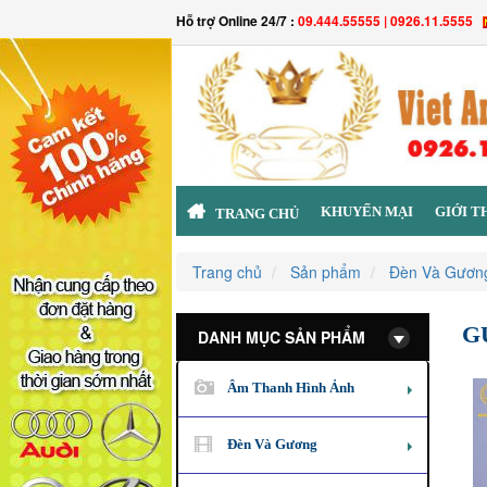
Hỗ trợ Online 24/7 :
09.444.55555 | 0926.11.5555
KHUYẾN MẠI
GIỚI T
TRANG CHỦ
Trang chủ
Sản phẩm
Đèn Và Gươn
G
DANH MỤC SẢN PHẨM
Âm Thanh Hình Ảnh
Đèn Và Gương