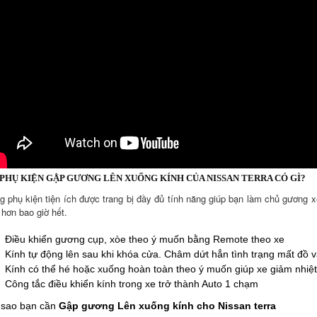
PHỤ KIỆN GẬP GƯƠNG LÊN XUỐNG KÍNH CỦA NISSAN TERRA CÓ GÌ?
g phụ kiện tiện ích được trang bị đầy đủ tính năng giúp bạn làm chủ gương 
 hơn bao giờ hết.
Điều khiển gương cụp, xòe theo ý muốn bằng Remote theo xe
Kính tự động lên sau khi khóa cửa. Châm dứt hẳn tình trạng mất đồ 
Kính có thể hé hoặc xuống hoàn toàn theo ý muốn giúp xe giảm nhiệ
Công tắc điều khiển kính trong xe trở thành Auto 1 chạm
 sao bạn cần
Gập gương Lên xuống kính cho Nissan terra