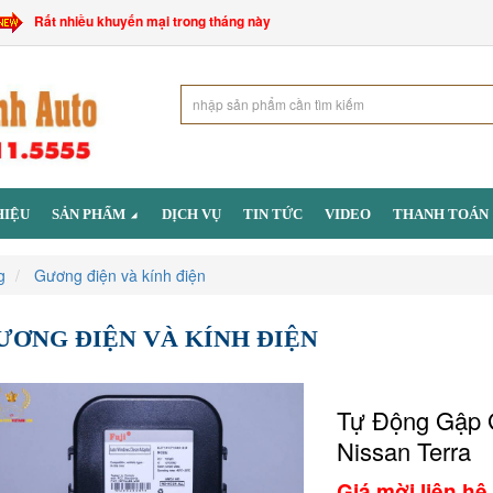
Rất nhiều khuyến mại trong tháng này
HIỆU
SẢN PHẨM
DỊCH VỤ
TIN TỨC
VIDEO
THANH TOÁN
g
Gương điện và kính điện
ƯƠNG ĐIỆN VÀ KÍNH ĐIỆN
Tự Động Gập 
Nissan Terra
Giá mời liên hệ