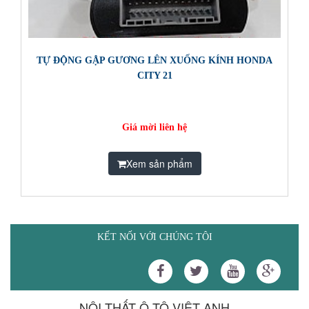
TỰ ĐỘNG GẬP GƯƠNG LÊN XUỐNG KÍNH HONDA
CITY 21
Giá mời liên hệ
Xem sản phẩm
KẾT NỐI VỚI CHÚNG TÔI
NỘI THẤT Ô TÔ VIỆT ANH