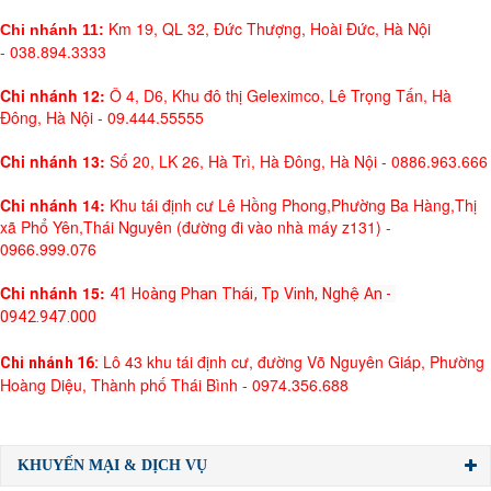
Km 19, QL 32, Đức Thượng, Hoài Đức, Hà Nội
Chi nhánh 11:
- 038.894.3333
Chi nhánh 12:
Ô 4, D6, Khu đô thị Geleximco, Lê Trọng Tấn, Hà
Đông, Hà Nội - 09.444.55555
Chi nhánh 13:
Số 20, LK 26, Hà Trì, Hà Đông, Hà Nội - 0886.963.666
Chi nhánh 14:
Khu tái định cư Lê Hồng Phong,Phường Ba Hàng,Thị
xã Phổ Yên,Thái Nguyên (đường đi vào nhà máy z131) -
0966.999.076
Chi nhánh 15:
41 Hoàng Phan Thái, Tp Vinh, Nghệ An - 
0942.947.000
Lô 43 khu tái định cư, đường Võ Nguyên Giáp, Phường
Chi nhánh 16: 
Hoàng Diệu, Thành phố Thái Bình - 0974.356.688
KHUYẾN MẠI & DỊCH VỤ