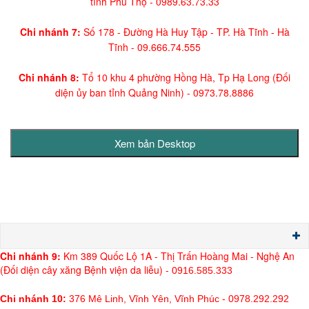
tỉnh Phú Thọ -
0989.63.73.33
Chi nhánh 7:
Số 178 - Đường Hà Huy Tập - TP. Hà Tĩnh - Hà
Tĩnh -
09.666.74.555
Chi nhánh 8:
Tổ 10 khu 4 phường Hồng Hà, Tp Hạ Long (Đối
diện ủy ban tỉnh Quảng Ninh)
- 0973.78.8886
Chi nh
ánh 9:
Km 389 Quốc Lộ 1A - Thị Trấn Hoàng Mai - Nghệ An
(Đối diện cây xăng Bệnh viện da liễu) -
0916.585.333
Chi nhánh 10:
376 Mê Linh, Vĩnh Yên, Vĩnh Phúc - 0978.292.292