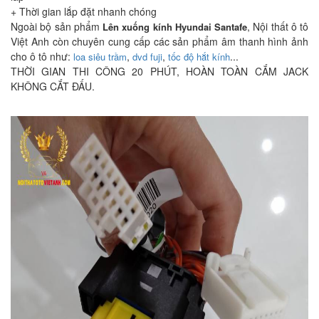
+ Thời gian lắp đặt nhanh chóng
Ngoài bộ sản phẩm
, Nội thất ô tô
Lên xuống kính
Hyundai Santafe
Việt Anh còn chuyên cung cấp các sản phẩm âm thanh hình ảnh
cho ô tô như:
,
,
...
loa siêu trầm
dvd fuji
tốc độ hắt kính
THỜI GIAN THI CÔNG 20 PHÚT, HOÀN TOÀN CẮM JACK
KHÔNG CẮT ĐẤU.