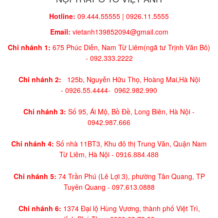
Hotline:
09.444.55555 | 0926.11.5555
Email:
vietanh139852094@gmail.com
Chi nhánh 1:
675 Phúc Diễn, Nam Từ Liêm(ngã tư Trịnh Văn Bô)
-
092.333.2222
Chi nhánh 2:
125b, Nguyễn Hữu Thọ, Hoàng Mai,
Hà Nội
-
0926.55.4444-
0962.982.990
Chi nhánh 3:
Số 95, Ái Mộ, Bồ Đề, Long Biên, Hà Nội -
0942.987.666
Chi nhánh 4:
Số nhà 11BT3, Khu đô thị Trung Văn, Quận Nam
Từ Liêm, Hà Nội -
0916.884.488
Chi nhánh 5:
74 Trần Phú (Lê Lợi 3), phường Tân Quang, TP
Tuyên Quang -
097.613.0888
Chi nhánh 6:
1374 Đại lộ Hùng Vương, thành phố Việt Trì,