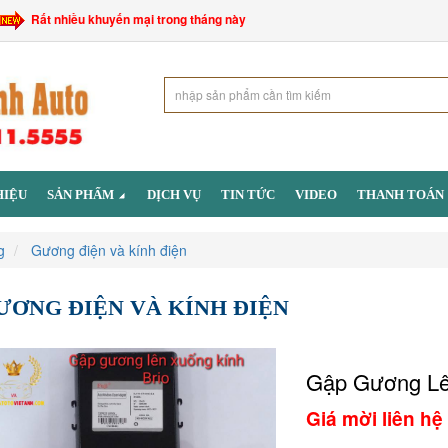
Rất nhiều khuyến mại trong tháng này
HIỆU
SẢN PHẨM
DỊCH VỤ
TIN TỨC
VIDEO
THANH TOÁN
g
Gương điện và kính điện
ƯƠNG ĐIỆN VÀ KÍNH ĐIỆN
Gập Gương Lê
Giá mời liên hệ