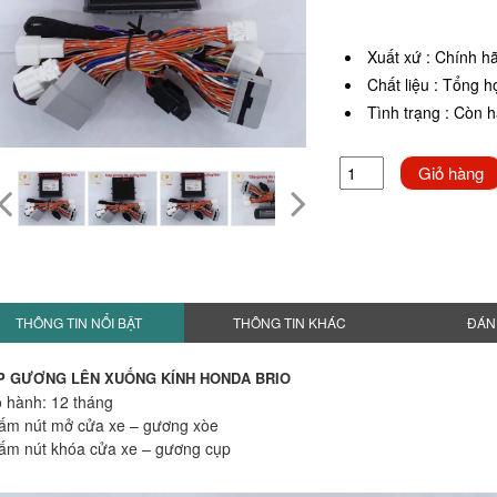
Xuất xứ
:
Chính h
Chất liệu
:
Tổng h
Tình trạng
:
Còn 
Giỏ hàng
THÔNG TIN NỔI BẬT
THÔNG TIN KHÁC
ĐÁN
P GƯƠNG LÊN XUỐNG KÍNH HONDA BRIO
 hành: 12 tháng
ấm nút mở cửa xe – gương xòe
ấm nút khóa cửa xe – gương cụp