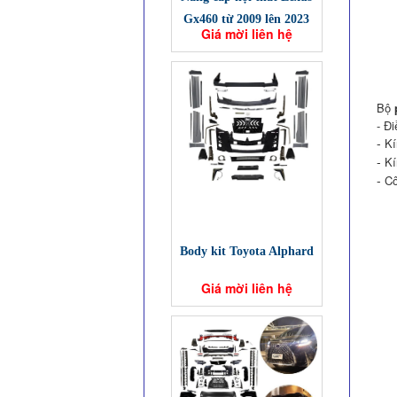
Gx460 từ 2009 lên 2023
Giá mời liên hệ
Bộ
- Đ
​-
Kí
​-
Kí
​-
Cô
Body kit Toyota Alphard
Giá mời liên hệ