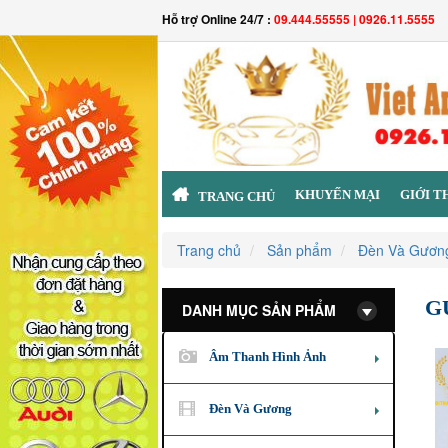
Hỗ trợ Online 24/7 :
09.444.55555 | 0926.11.5555
KHUYẾN MẠI
GIỚI T
TRANG CHỦ
Trang chủ
Sản phẩm
Đèn Và Gươn
G
DANH MỤC SẢN PHẨM
Âm Thanh Hình Ảnh
Đèn Và Gương