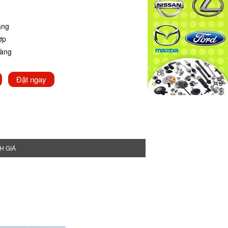
ãng
ợp
hàng
Đặt ngay
H GIÁ