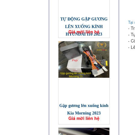
TỰ ĐỘNG GẬP GƯƠNG
Tại
LÊN XUỐNG KÍNH
- T
Giá mời liên hệ
- T
HYUNDAI I10 2023
- C
- L
Gập gương lên xuống kính
Kia Morning 2023
Giá mời liên hệ