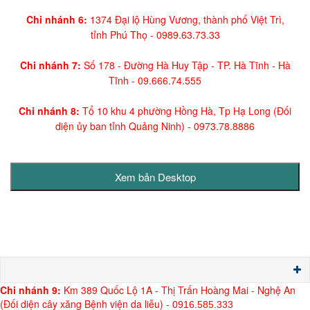
Chi nhánh 6:
1374 Đại lộ Hùng Vương, thành phố Việt Trì,
tỉnh Phú Thọ -
0989.63.73.33
Chi nhánh 7:
Số 178 - Đường Hà Huy Tập - TP. Hà Tĩnh - Hà
Tĩnh -
09.666.74.555
Chi nhánh 8:
Tổ 10 khu 4 phường Hồng Hà, Tp Hạ Long (Đối
diện ủy ban tỉnh Quảng Ninh)
- 0973.78.8886
Chi nh
ánh 9:
Km 389 Quốc Lộ 1A - Thị Trấn Hoàng Mai - Nghệ An
(Đối diện cây xăng Bệnh viện da liễu) -
0916.585.333