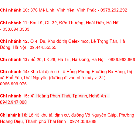
Chi nhánh 10:
376 Mê Linh, Vĩnh Yên, Vĩnh Phúc - 0978.292.292
Km 19, QL 32, Đức Thượng, Hoài Đức, Hà Nội
Chi nhánh 11:
- 038.894.3333
Chi nhánh 12:
Ô 4, D6, Khu đô thị Geleximco, Lê Trọng Tấn, Hà
Đông, Hà Nội - 09.444.55555
Chi nhánh 13:
Số 20, LK 26, Hà Trì, Hà Đông, Hà Nội - 0886.963.666
Chi nhánh 14:
Khu tái định cư Lê Hồng Phong,Phường Ba Hàng,Thị
xã Phổ Yên,Thái Nguyên (đường đi vào nhà máy z131) -
0966.999.076
Chi nhánh 15:
41 Hoàng Phan Thái, Tp Vinh, Nghệ An - 
0942.947.000
Lô 43 khu tái định cư, đường Võ Nguyên Giáp, Phường
Chi nhánh 16: 
Hoàng Diệu, Thành phố Thái Bình - 0974.356.688