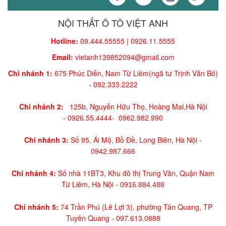
NỘI THẤT Ô TÔ VIỆT ANH
Hotline:
09.444.55555 | 0926.11.5555
Email:
vietanh139852094@gmail.com
Chi nhánh 1:
675 Phúc Diễn, Nam Từ Liêm(ngã tư Trịnh Văn Bô)
-
092.333.2222
Chi nhánh 2:
125b, Nguyễn Hữu Thọ, Hoàng Mai,
Hà Nội
-
0926.55.4444-
0962.982.990
Chi nhánh 3:
Số 95, Ái Mộ, Bồ Đề, Long Biên, Hà Nội -
0942.987.666
Chi nhánh 4:
Số nhà 11BT3, Khu đô thị Trung Văn, Quận Nam
Từ Liêm, Hà Nội -
0916.884.488
Chi nhánh 5:
74 Trần Phú (Lê Lợi 3), phường Tân Quang, TP
Tuyên Quang -
097.613.0888