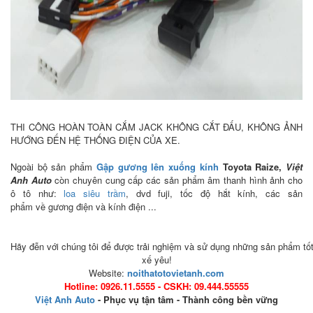
THI CÔNG HOÀN TOÀN CẮM JACK KHÔNG CẮT ĐẤU, KHÔNG ẢNH
HƯỚNG ĐẾN HỆ THỐNG ĐIỆN CỦA XE.
Ngoài bộ sản phẩm
Gập gương lên xuống kính
Toyota Raize,
Việt
Anh Auto
còn chuyên cung cấp các sản phẩm âm thanh hình ảnh cho
ô tô như:
loa siêu trầm
, dvd fuji, tốc độ hắt kính, các sản
phẩm về gương điện và kính điện ...
Hãy đễn với chúng tôi để được trải nghiệm và sử dụng những sản phẩm tố
xế yêu!
Website:
noithatotovietanh.com
Hotline: 0926.11.5555 - CSKH: 09.444.55555
Việt Anh Auto
- Phục vụ tận tâm - Thành công bền vững