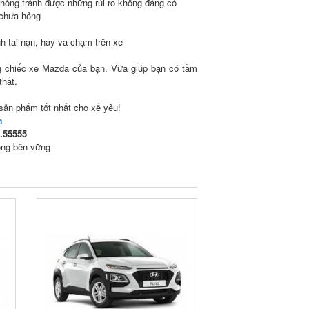
phòng tránh được những rủi ro không đáng có
 chưa hỏng
nh tai nạn, hay va chạm trên xe
ng chiếc xe Mazda của bạn. Vừa giúp bạn có tầm
 thất.
sản phẩm tốt nhất cho xế yêu!
m
4.55555
ông bền vững