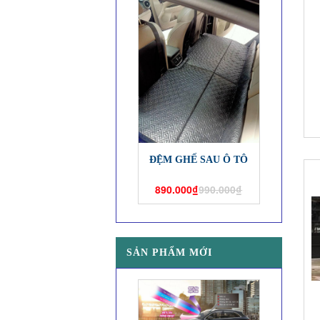
ĐỆM GHẾ SAU Ô TÔ
890.000₫
990.000₫
SẢN PHẨM MỚI