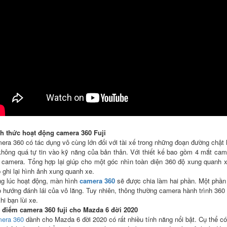
h thức hoạt động camera 360 Fuji
era 360 có tác dụng vô cùng lớn đối với tài xế trong những đoạn đường chật h
không quá tự tin vào kỹ năng của bản thân. Với thiết kế bao gồm 4 mắt ca
 camera. Tổng hợp lại giúp cho một góc nhìn toàn diện 360 độ xung quanh 
 ghi lại hình ảnh xung quanh xe.
ng lúc hoạt động, màn hình
camera 360
sẽ được chia làm hai phần. Một phần 
 hướng đánh lái của vô lăng. Tuy nhiên, thông thường camera hành trình 360 s
khi bạn lùi xe.
 điểm camera 360 fuji cho Mazda 6 đời 2020
era 360
dành cho Mazda 6 đời 2020 có rất nhiều tính năng nổi bật. Cụ thể c