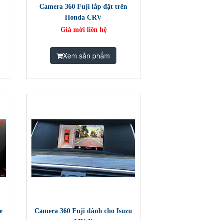
​Camera 360 Fuji lắp đặt trên
Honda CRV
Giá mời liên hệ
Xem sản phẩm
e
Camera 360 Fuji dành cho Isuzu