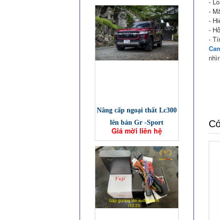
- L
- M
- H
- H
- Tí
Cam
nhìn
Nâng cấp ngoại thất Lc300
Có
lên bản Gr -Sport
Giá mời liên hệ