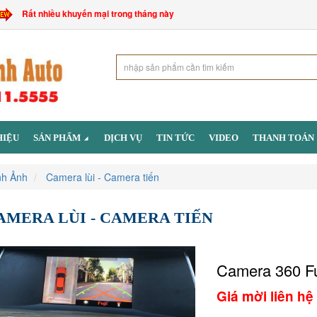
Rất nhiều khuyến mại trong tháng này
HIỆU
SẢN PHẨM
DỊCH VỤ
TIN TỨC
VIDEO
THANH TOÁN
nh Ảnh
Camera lùi - Camera tiến
AMERA LÙI - CAMERA TIẾN
Camera 360 Fu
Giá mời liên hệ