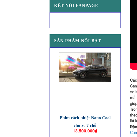
KẾT NỐI FANPAGE
SẢN PHẨM NỔI BẬT
Các
Cam
xe 
mắt
giúp
Tro
theo
Phim cách nhiệt Nano Cool
lùi 
cho xe 7 chỗ
Đặc
13.500.000₫
Cam