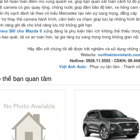
oại bỏ hoàn toàn điểm mù xung quanh xe, giúp bạn quan sát toàn cảnh từ đó 
ắt camera có góc quay rộng, chống nước giúp đảm bảo độ bền, xe hỏng cam
iển thị vạch đánh lái theo vô kiểu Mercedes tạo nên sự sang trọng, đẳng cấp
ỗ trợ thay thế camera hành trình, cảm biến va chạm giúp lưu lại những hình ả
nh năng ghi đè cho khả năng lưu trữ không giới hạn
era 360 cho Mazda 6
xứng đáng là phụ kiện tiện ích không thể thiếu tro
 bao quát, lái xe an toàn hơn, lại gia tăng sự sang trọng trong không gian nội
Hãy đễn với chúng tôi để được trải nghiệm và sử dụng những 
Website:
noithatotovietanh.co
Hotline: 0926.11.5555 - CSKH: 09.44
Việt Anh Auto
- Phục vụ tận tâm - Thành c
 thể bạn quan tâm