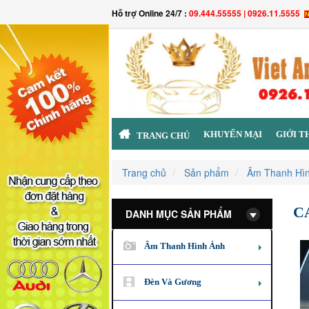
Hỗ trợ Online 24/7 :
09.444.55555 | 0926.11.5555
KHUYẾN MẠI
GIỚI T
TRANG CHỦ
Trang chủ
Sản phẩm
Âm Thanh Hì
C
DANH MỤC SẢN PHẨM
Âm Thanh Hình Ảnh
Đèn Và Gương