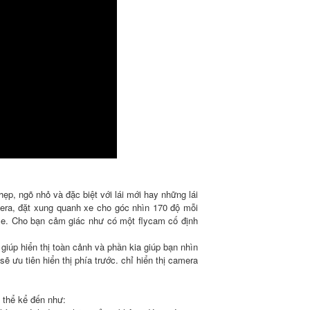
ẹp, ngõ nhỏ và đặc biệt với lái mới hay những lái
mera, đặt xung quanh xe cho góc nhìn 170 độ mỗi
xe. Cho bạn cảm giác như có một flycam cố định
giúp hiển thị toàn cảnh và phần kia giúp bạn nhìn
ẽ ưu tiên hiển thị phía trước. chỉ hiển thị camera
ó thể kể đến như: