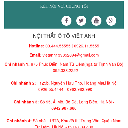
KẾT NỐI VỚI CHÚNG TÔI
NỘI THẤT Ô TÔ VIỆT ANH
Hotline:
09.444.55555 | 0926.11.5555
Email:
vietanh139852094@gmail.com
Chi nhánh 1:
675 Phúc Diễn, Nam Từ Liêm(ngã tư Trịnh Văn Bô)
-
092.333.2222
Chi nhánh 2:
125b, Nguyễn Hữu Thọ, Hoàng Mai,
Hà Nội
-
0926.55.4444-
0962.982.990
Chi nhánh 3:
Số 95, Ái Mộ, Bồ Đề, Long Biên, Hà Nội -
0942.987.666
Chi nhánh 4:
Số nhà 11BT3, Khu đô thị Trung Văn, Quận Nam
Từ Liêm, Hà Nội -
0916.884.488