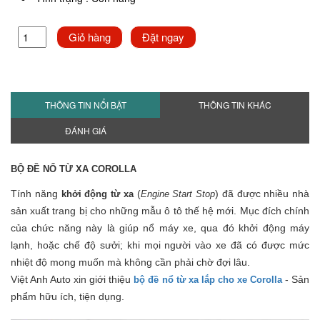
Giỏ hàng
Đặt ngay
THÔNG TIN NỔI BẬT
THÔNG TIN KHÁC
ĐÁNH GIÁ
BỘ ĐỀ NỔ TỪ XA COROLLA
Tính năng
(
) đã được nhiều nhà
khởi động từ xa
Engine Start Stop
sản xuất trang bị cho những mẫu ô tô thế hệ mới. Mục đích chính
của chức năng này là giúp nổ máy xe, qua đó khởi động máy
lạnh, hoặc chế độ sưởi; khi mọi người vào xe đã có được mức
nhiệt độ mong muốn mà không cần phải chờ đợi lâu.
Việt Anh Auto xin giới thiệu
- Sản
bộ đề nổ từ xa lắp cho
xe Corolla
phẩm hữu ích, tiện dụng.