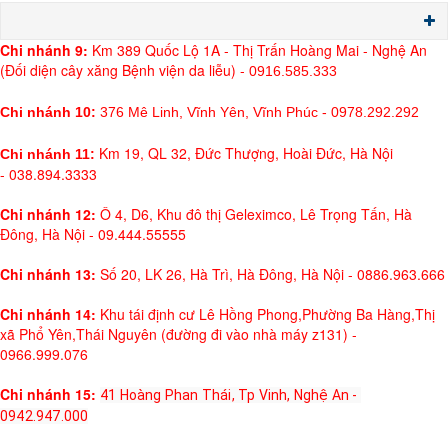
Chi nh
ánh 9:
Km 389 Quốc Lộ 1A - Thị Trấn Hoàng Mai - Nghệ An
(Đối diện cây xăng Bệnh viện da liễu) -
0916.585.333
Chi nhánh 10:
376 Mê Linh, Vĩnh Yên, Vĩnh Phúc - 0978.292.292
Km 19, QL 32, Đức Thượng, Hoài Đức, Hà Nội
Chi nhánh 11:
- 038.894.3333
Chi nhánh 12:
Ô 4, D6, Khu đô thị Geleximco, Lê Trọng Tấn, Hà
Đông, Hà Nội - 09.444.55555
Chi nhánh 13:
Số 20, LK 26, Hà Trì, Hà Đông, Hà Nội - 0886.963.666
Chi nhánh 14:
Khu tái định cư Lê Hồng Phong,Phường Ba Hàng,Thị
xã Phổ Yên,Thái Nguyên (đường đi vào nhà máy z131) -
0966.999.076
Chi nhánh 15:
41 Hoàng Phan Thái, Tp Vinh, Nghệ An - 
0942.947.000