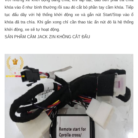
khóa vào ổ như bình thường rồi sau đó cắt bỏ phần tay cầm khóa. Tiếp
tục đấu dây với hệ thống khởi động xe và gắn nút Start/Stop vào ổ
khóa đã tra chìa. Khi gắn xong chỉ cần thao tác ấn nút đó là hệ thống
khởi động, xe sẽ tự hoạt động.
SẢN PHẨM CẮM JACK ZIN KHÔNG CẮT ĐẤU