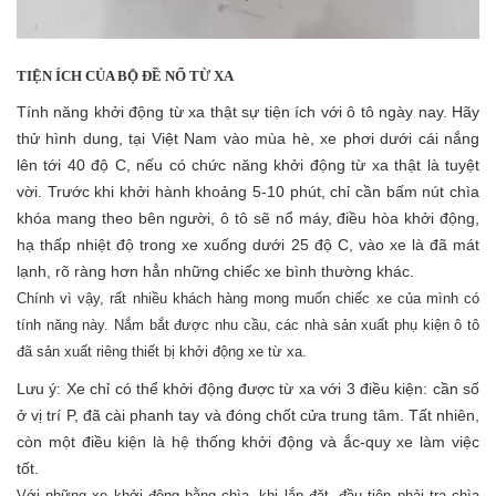
TIỆN ÍCH CỦA BỘ ĐỀ NỔ TỪ XA
Tính năng khởi động từ xa thật sự tiện ích với ô tô ngày nay. Hãy
thử hình dung, tại Việt Nam vào mùa hè, xe phơi dưới cái nắng
lên tới 40 độ C, nếu có chức năng khởi động từ xa thật là tuyệt
vời. Trước khi khởi hành khoảng 5-10 phút, chỉ cần bấm nút chìa
khóa mang theo bên người, ô tô sẽ nổ máy, điều hòa khởi động,
hạ thấp nhiệt độ trong xe xuống dưới 25 độ C, vào xe là đã mát
lạnh, rõ ràng hơn hẳn những chiếc xe bình thường khác.
Chính vì vậy, rất nhiều khách hàng mong muốn chiếc xe của mình có
tính năng này. Nắm bắt được nhu cầu, các nhà sản xuất phụ kiện ô tô
đã sản xuất riêng thiết bị khởi động xe từ xa.
Lưu ý: Xe chỉ có thể khởi động được từ xa với 3 điều kiện: cần số
ở vị trí P, đã cài phanh tay và đóng chốt cửa trung tâm. Tất nhiên,
còn một điều kiện là hệ thống khởi động và ắc-quy xe làm việc
tốt.
Với những xe khởi động bằng chìa, khi lắp đặt, đầu tiên phải tra chìa