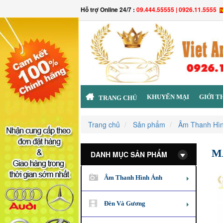
Hỗ trợ Online 24/7 :
09.444.55555 | 0926.11.5555
KHUYẾN MẠI
GIỚI T
TRANG CHỦ
Trang chủ
Sản phẩm
Âm Thanh Hì
M
DANH MỤC SẢN PHẨM
Âm Thanh Hình Ảnh
Đèn Và Gương