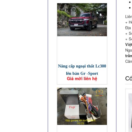
Liên
+ H
Địa
+ S
+ S
Việ
Ngo
trầ
Cảm
Nâng cấp ngoại thất Lc300
lên bản Gr -Sport
Có
Giá mời liên hệ