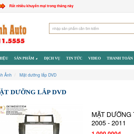
Rất nhiều khuyến mại trong tháng này
HIỆU
SẢN PHẨM
DỊCH VỤ
TIN TỨC
VIDEO
THANH TOÁN
nh Ảnh
Mặt dưỡng lắp DVD
ẶT DƯỠNG LẮP DVD
MẶT DƯỠNG 
2005 - 2011
1.000.000₫