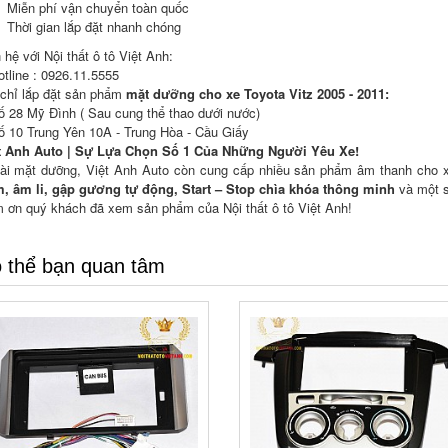
Miễn phí vận chuyển toàn quốc
Thời gian lắp đặt nhanh chóng
 hệ với Nội thất ô tô Việt Anh:
otline : 0926.11.5555
 chỉ lắp đặt sản phẩm
mặt dưỡng
cho xe
Toyota Vitz 2005 - 2011:
ố 28 Mỹ Đình ( Sau cung thể thao dưới nước)
ố 10 Trung Yên 10A - Trung Hòa - Cầu Giấy
t Anh Auto | Sự Lựa Chọn Số 1 Của Những Người Yêu Xe!
ài mặt dưỡng, Việt Anh Auto còn cung cấp nhiều sản phẩm âm thanh cho 
m, âm li, gập gương tự động, Start – Stop chìa khóa thông minh
và một s
 ơn quý khách đã xem sản phẩm của Nội thất ô tô Việt Anh!
 thể bạn quan tâm