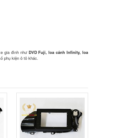
xe gia đình như
DVD Fuji,
loa cánh Infinity, loa
ố phụ kiện ô tô khác.