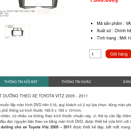
Mã sản phẩm
:
VA
Xuất xứ
:
Chính h
Tình trạng
:
Mới 
Giỏ hàng
THÔNG TIN NỔI BẬT
THÔNG TIN KHÁC
ĐÁN
T DƯỠNG THEO XE TOYOTA VITZ 2005 - 2011
 muốn lắp màn hình DVD trên ô tô, quý khách có 2 sự lựa chọn: dùng màn p
 phổ thông có kích thước 165.5 x 163 x 101mm.
 nhiên, có nhiều xe không theo kích thước chuẩn này, vì thế ta cần lắp thê
 đầu đọc nguyên bản theo xe bằng màn hình DVD, được thiết kế vừa khít với m
 dưỡng cho xe
Toyota Vitz 2005 – 2011
được thiết kế đẹp, bắt mắt mang