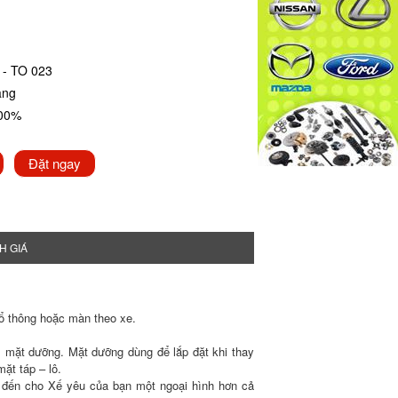
 - TO 023
ãng
100%
Đặt ngay
H GIÁ
hổ thông hoặc màn theo xe.
m mặt dưỡng. Mặt dưỡng dùng để lắp đặt khi thay
ặt táp – lô.
 đến cho Xế yêu của bạn một ngoại hình hơn cả