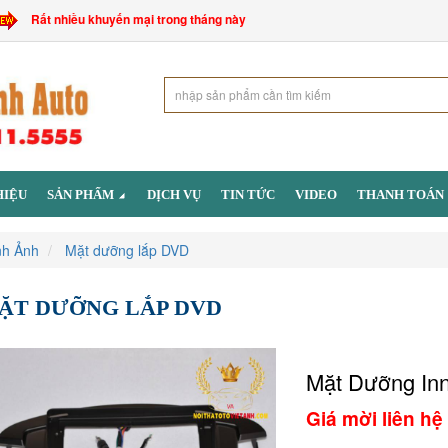
Rất nhiều khuyến mại trong tháng này
HIỆU
SẢN PHẨM
DỊCH VỤ
TIN TỨC
VIDEO
THANH TOÁN
nh Ảnh
Mặt dưỡng lắp DVD
ẶT DƯỠNG LẮP DVD
Mặt Dưỡng Inn
Giá mời liên hệ