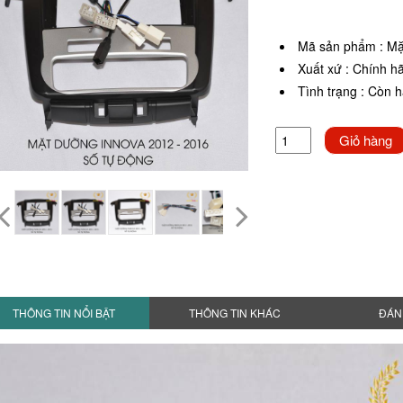
Mã sản phẩm
:
Mặ
Xuất xứ
:
Chính h
Tình trạng
:
Còn 
Giỏ hàng
THÔNG TIN NỔI BẬT
THÔNG TIN KHÁC
ĐÁN