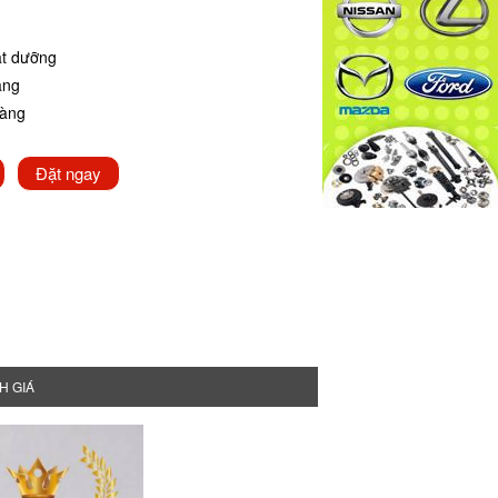
t dưỡng
ãng
hàng
Đặt ngay
H GIÁ