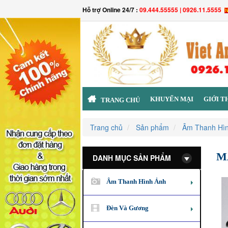
Hỗ trợ Online 24/7 :
09.444.55555 | 0926.11.5555
KHUYẾN MẠI
GIỚI T
TRANG CHỦ
Trang chủ
Sản phẩm
Âm Thanh Hì
M
DANH MỤC SẢN PHẨM
Âm Thanh Hình Ảnh
Đèn Và Gương