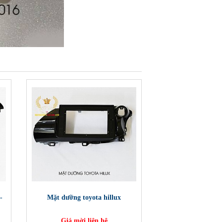
-
Mặt dưỡng toyota hillux
Giá mời liên hệ