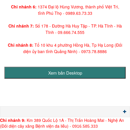
Chi nhánh 6:
1374 Đại lộ Hùng Vương, thành phố Việt Trì,
tỉnh Phú Thọ -
0989.63.73.33
Chi nhánh 7:
Số 178 - Đường Hà Huy Tập - TP. Hà Tĩnh - Hà
Tĩnh -
09.666.74.555
Chi nhánh 8:
Tổ 10 khu 4 phường Hồng Hà, Tp Hạ Long (Đối
diện ủy ban tỉnh Quảng Ninh)
- 0973.78.8886
Chi nh
ánh 9:
Km 389 Quốc Lộ 1A - Thị Trấn Hoàng Mai - Nghệ An
(Đối diện cây xăng Bệnh viện da liễu) -
0916.585.333