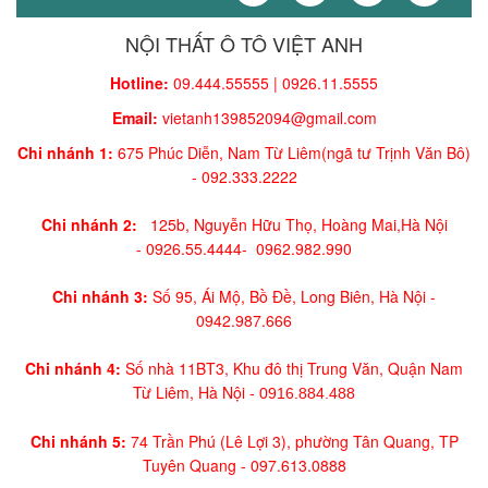
NỘI THẤT Ô TÔ VIỆT ANH
Hotline:
09.444.55555 | 0926.11.5555
Email:
vietanh139852094@gmail.com
Chi nhánh 1:
675 Phúc Diễn, Nam Từ Liêm(ngã tư Trịnh Văn Bô)
-
092.333.2222
Chi nhánh 2:
125b, Nguyễn Hữu Thọ, Hoàng Mai,
Hà Nội
-
0926.55.4444-
0962.982.990
Chi nhánh 3:
Số 95, Ái Mộ, Bồ Đề, Long Biên, Hà Nội -
0942.987.666
Chi nhánh 4:
Số nhà 11BT3, Khu đô thị Trung Văn, Quận Nam
Từ Liêm, Hà Nội -
0916.884.488
Chi nhánh 5:
74 Trần Phú (Lê Lợi 3), phường Tân Quang, TP
Tuyên Quang -
097.613.0888