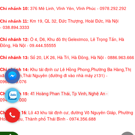
Chi nhánh 10:
376 Mê Linh, Vĩnh Yên, Vĩnh Phúc - 0978.292.292
Km 19, QL 32, Đức Thượng, Hoài Đức, Hà Nội
Chi nhánh 11:
- 038.894.3333
Chi nhánh 12:
Ô 4, D6, Khu đô thị Geleximco, Lê Trọng Tấn, Hà
Đông, Hà Nội - 09.444.55555
Chi nhánh 13:
Số 20, LK 26, Hà Trì, Hà Đông, Hà Nội - 0886.963.666
Chi nhánh 14:
Khu tái định cư Lê Hồng Phong,Phường Ba Hàng,Thị
xã Phổ Yên,Thái Nguyên (đường đi vào nhà máy z131) -
0966.999.076
Chi nhánh 15:
41 Hoàng Phan Thái, Tp Vinh, Nghệ An - 
0942.947.000
Lô 43 khu tái định cư, đường Võ Nguyên Giáp, Phường
Chi nhánh 16: 
Hoàng Diệu, Thành phố Thái Bình - 0974.356.688