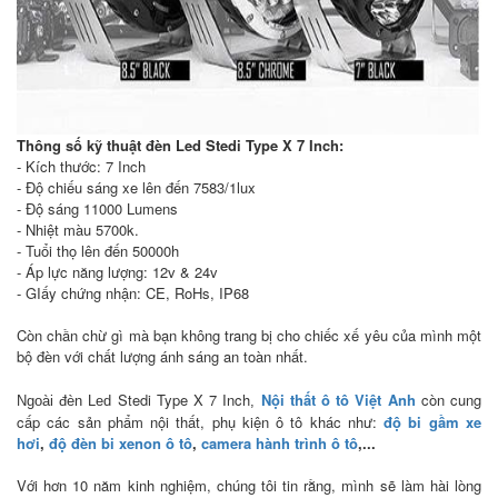
Thông số kỹ thuật đèn Led Stedi Type X 7 Inch:
- Kích thước: 7 Inch
- Độ chiếu sáng xe lên đến 7583/1lux
- Độ sáng 11000 Lumens
- Nhiệt màu 5700k.
- Tuổi thọ lên đến 50000h
- Áp lực năng lượng: 12v & 24v
- GIấy chứng nhận: CE, RoHs, IP68
Còn chần chừ gì mà bạn không trang bị cho chiếc xế yêu của mình một
bộ đèn với chất lượng ánh sáng an toàn nhất.
Stedi Type X 7 Inch
Nội thất ô tô Việt Anh
còn cung
Ngoài đèn Led
,
cấp các sản phẩm nội thất, phụ kiện ô tô khác như:
độ bi gầm xe
hơi
,
độ đèn bi xenon ô tô
,
camera hành trình ô tô
,...
Với hơn 10 năm kinh nghiệm, chúng tôi tin rằng, mình sẽ làm hài lòng