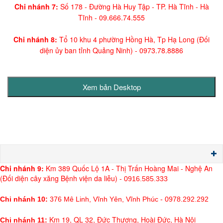
Chi nhánh 7:
Số 178 - Đường Hà Huy Tập - TP. Hà Tĩnh - Hà
Tĩnh -
09.666.74.555
Chi nhánh 8:
Tổ 10 khu 4 phường Hồng Hà, Tp Hạ Long (Đối
diện ủy ban tỉnh Quảng Ninh)
- 0973.78.8886
Chi nh
ánh 9:
Km 389 Quốc Lộ 1A - Thị Trấn Hoàng Mai - Nghệ An
(Đối diện cây xăng Bệnh viện da liễu) -
0916.585.333
Chi nhánh 10:
376 Mê Linh, Vĩnh Yên, Vĩnh Phúc - 0978.292.292
Km 19, QL 32, Đức Thượng, Hoài Đức, Hà Nội
Chi nhánh 11: