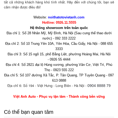
tất cả những khách hàng khó tính nhất. Hãy đến với chúng tôi, bạn sẽ
cảm nhận được điều đó!
Website:
noithatotovietanh.com
Hotline: 0926.11.5555
Hệ thống showroom trên toàn quốc
Địa chỉ 1: Số 28 Nhân Mỹ, Mỹ Đình, Hà Nội (Sau cung thể thao dưới
nước) - 092 333 2222
Địa chỉ 2: Số 10 Trung Yên 10A, Yên Hòa, Cầu Giấy, Hà Nội - 088 655
3333
Địa chỉ 3: Số 15 ngõ 15, phố Bằng Liệt, phường Hoàng Mai, Hà Nội
- 0926 55 4444
Địa chỉ 4: Số 2821 đại lộ Hùng vương, phường Vân Cơ, Việt Trì, Phú
Thọ - 0923 555 222
Địa chỉ 5: Số 107 đường Xã Tắc, P. Tân Quang, TP Tuyên Quang - 097
613 0888
Địa chỉ 6: Số 194 - Việt Hưng - Long Biên - Hà Nội -
0904 8888 79
Việt Anh Auto
- Phục vụ tận tâm - Thành công bền vững
Có thể bạn quan tâm