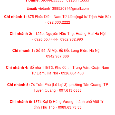
Email:
vietanh139852094@gmail.com
Chi nhánh 1:
675 Phúc Diễn, Nam Từ Liêm(ngã tư Trịnh Văn Bô)
-
092.333.2222
Chi nhánh 2:
125b, Nguyễn Hữu Thọ, Hoàng Mai,
Hà Nội
-
0926.55.4444-
0962.982.990
Chi nhánh 3:
Số 95, Ái Mộ, Bồ Đề, Long Biên, Hà Nội -
0942.987.666
Chi nhánh 4:
Số nhà 11BT3, Khu đô thị Trung Văn, Quận Nam
Từ Liêm, Hà Nội -
0916.884.488
Chi nhánh 5:
74 Trần Phú (Lê Lợi 3), phường Tân Quang, TP
Tuyên Quang -
097.613.0888
Chi nhánh 6:
1374 Đại lộ Hùng Vương, thành phố Việt Trì,
tỉnh Phú Thọ -
0989.63.73.33