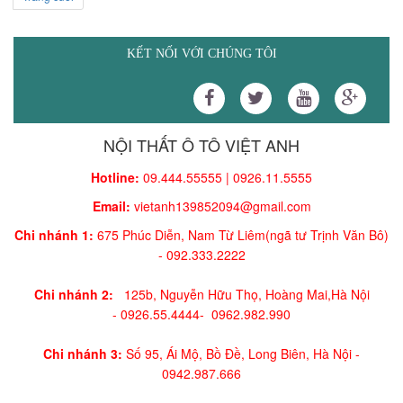
KẾT NỐI VỚI CHÚNG TÔI
NỘI THẤT Ô TÔ VIỆT ANH
Hotline:
09.444.55555 | 0926.11.5555
Email:
vietanh139852094@gmail.com
Chi nhánh 1:
675 Phúc Diễn, Nam Từ Liêm(ngã tư Trịnh Văn Bô)
-
092.333.2222
Chi nhánh 2:
125b, Nguyễn Hữu Thọ, Hoàng Mai,
Hà Nội
-
0926.55.4444-
0962.982.990
Chi nhánh 3:
Số 95, Ái Mộ, Bồ Đề, Long Biên, Hà Nội -
0942.987.666