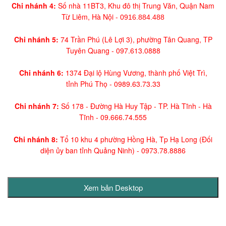
Chi nhánh 4:
Số nhà 11BT3, Khu đô thị Trung Văn, Quận Nam
Từ Liêm, Hà Nội -
0916.884.488
Chi nhánh 5:
74 Trần Phú (Lê Lợi 3), phường Tân Quang, TP
Tuyên Quang -
097.613.0888
Chi nhánh 6:
1374 Đại lộ Hùng Vương, thành phố Việt Trì,
tỉnh Phú Thọ -
0989.63.73.33
Chi nhánh 7:
Số 178 - Đường Hà Huy Tập - TP. Hà Tĩnh - Hà
Tĩnh -
09.666.74.555
Chi nhánh 8:
Tổ 10 khu 4 phường Hồng Hà, Tp Hạ Long (Đối
diện ủy ban tỉnh Quảng Ninh)
- 0973.78.8886