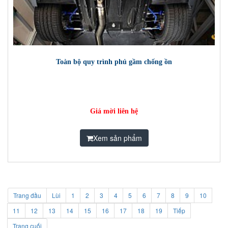
Toàn bộ quy trình phủ gầm chống ồn
Giá mời liên hệ
Xem sản phẩm
Trang đầu
Lùi
1
2
3
4
5
6
7
8
9
10
11
12
13
14
15
16
17
18
19
Tiếp
Trang cuối