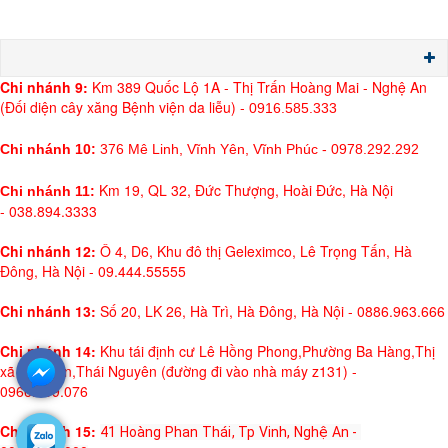
Chi nh
ánh 9:
Km 389 Quốc Lộ 1A - Thị Trấn Hoàng Mai - Nghệ An
(Đối diện cây xăng Bệnh viện da liễu) -
0916.585.333
Chi nhánh 10:
376 Mê Linh, Vĩnh Yên, Vĩnh Phúc - 0978.292.292
Km 19, QL 32, Đức Thượng, Hoài Đức, Hà Nội
Chi nhánh 11:
- 038.894.3333
Chi nhánh 12:
Ô 4, D6, Khu đô thị Geleximco, Lê Trọng Tấn, Hà
Đông, Hà Nội - 09.444.55555
Chi nhánh 13:
Số 20, LK 26, Hà Trì, Hà Đông, Hà Nội - 0886.963.666
Chi nhánh 14:
Khu tái định cư Lê Hồng Phong,Phường Ba Hàng,Thị
xã Phổ Yên,Thái Nguyên (đường đi vào nhà máy z131) -
0966.999.076
Chi nhánh 15:
41 Hoàng Phan Thái, Tp Vinh, Nghệ An - 