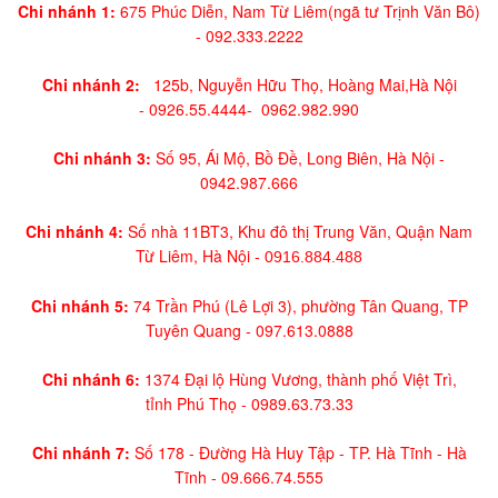
Chi nhánh 1:
675 Phúc Diễn, Nam Từ Liêm(ngã tư Trịnh Văn Bô)
-
092.333.2222
Chi nhánh 2:
125b, Nguyễn Hữu Thọ, Hoàng Mai,
Hà Nội
-
0926.55.4444-
0962.982.990
Chi nhánh 3:
Số 95, Ái Mộ, Bồ Đề, Long Biên, Hà Nội -
0942.987.666
Chi nhánh 4:
Số nhà 11BT3, Khu đô thị Trung Văn, Quận Nam
Từ Liêm, Hà Nội -
0916.884.488
Chi nhánh 5:
74 Trần Phú (Lê Lợi 3), phường Tân Quang, TP
Tuyên Quang -
097.613.0888
Chi nhánh 6:
1374 Đại lộ Hùng Vương, thành phố Việt Trì,
tỉnh Phú Thọ -
0989.63.73.33
Chi nhánh 7:
Số 178 - Đường Hà Huy Tập - TP. Hà Tĩnh - Hà
Tĩnh -
09.666.74.555