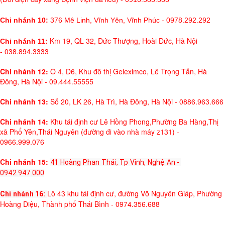
Chi nhánh 10:
376 Mê Linh, Vĩnh Yên, Vĩnh Phúc - 0978.292.292
Km 19, QL 32, Đức Thượng, Hoài Đức, Hà Nội
Chi nhánh 11:
- 038.894.3333
Chi nhánh 12:
Ô 4, D6, Khu đô thị Geleximco, Lê Trọng Tấn, Hà
Đông, Hà Nội - 09.444.55555
Chi nhánh 13:
Số 20, LK 26, Hà Trì, Hà Đông, Hà Nội - 0886.963.666
Chi nhánh 14:
Khu tái định cư Lê Hồng Phong,Phường Ba Hàng,Thị
xã Phổ Yên,Thái Nguyên (đường đi vào nhà máy z131) -
0966.999.076
Chi nhánh 15:
41 Hoàng Phan Thái, Tp Vinh, Nghệ An - 
0942.947.000
Lô 43 khu tái định cư, đường Võ Nguyên Giáp, Phường
Chi nhánh 16: 
Hoàng Diệu, Thành phố Thái Bình - 0974.356.688