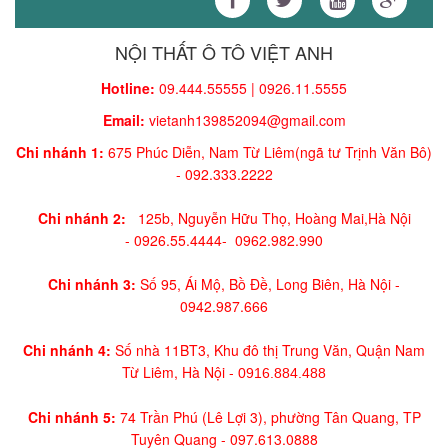
NỘI THẤT Ô TÔ VIỆT ANH
Hotline:
09.444.55555 | 0926.11.5555
Email:
vietanh139852094@gmail.com
Chi nhánh 1:
675 Phúc Diễn, Nam Từ Liêm(ngã tư Trịnh Văn Bô)
-
092.333.2222
Chi nhánh 2:
125b, Nguyễn Hữu Thọ, Hoàng Mai,
Hà Nội
-
0926.55.4444-
0962.982.990
Chi nhánh 3:
Số 95, Ái Mộ, Bồ Đề, Long Biên, Hà Nội -
0942.987.666
Chi nhánh 4:
Số nhà 11BT3, Khu đô thị Trung Văn, Quận Nam
Từ Liêm, Hà Nội -
0916.884.488
Chi nhánh 5:
74 Trần Phú (Lê Lợi 3), phường Tân Quang, TP
Tuyên Quang -
097.613.0888