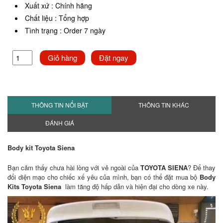
Xuất xứ
:
Chính hãng
Chất liệu
:
Tổng hợp
Tình trạng
:
Order 7 ngày
Giỏ hàng
Đặt ngay
THÔNG TIN NỔI BẬT
THÔNG TIN KHÁC
ĐÁNH GIÁ
Body kit Toyota Siena
Bạn cảm thấy chưa hài lòng với vẻ ngoài của
TOYOTA SIENA
? Để thay
đổi diện mạo cho chiếc xế yêu của mình, bạn có thể đặt mua bộ
Body
Kits Toyota Siena​
làm tăng độ hấp dẫn và hiện đại cho dòng xe này.