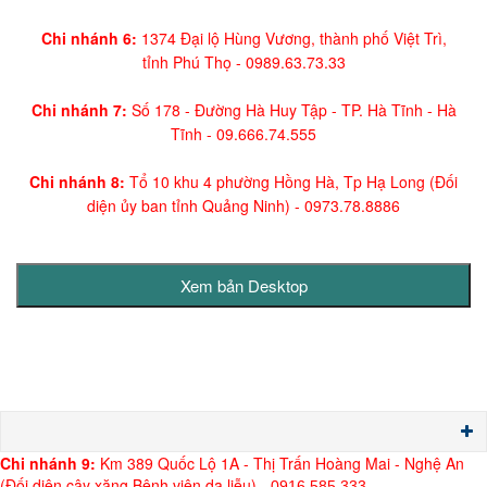
Chi nhánh 6:
1374 Đại lộ Hùng Vương, thành phố Việt Trì,
tỉnh Phú Thọ -
0989.63.73.33
Chi nhánh 7:
Số 178 - Đường Hà Huy Tập - TP. Hà Tĩnh - Hà
Tĩnh -
09.666.74.555
Chi nhánh 8:
Tổ 10 khu 4 phường Hồng Hà, Tp Hạ Long (Đối
diện ủy ban tỉnh Quảng Ninh)
- 0973.78.8886
Chi nh
ánh 9:
Km 389 Quốc Lộ 1A - Thị Trấn Hoàng Mai - Nghệ An
(Đối diện cây xăng Bệnh viện da liễu) -
0916.585.333