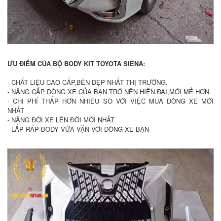
ƯU ĐIỂM CỦA BỘ BODY KIT TOYOTA SIENA:
- CHẤT LIỆU CAO CẤP,BỀN ĐẸP NHẤT THỊ TRƯỜNG.
- NÂNG CẤP DÒNG XE CỦA BẠN TRỞ NÊN HIỆN ĐẠI,MỚI MẺ HƠN.
- CHI PHÍ THẤP HƠN NHIỀU SO VỚI VIỆC MUA DÒNG XE MỚI
NHẤT
- NÂNG ĐỜI XE LÊN ĐỜI MỚI NHẤT
- LẮP RÁP BODY VỪA VẶN VỚI DÒNG XE BẠN