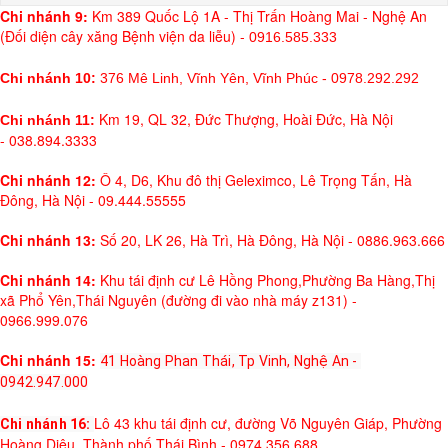
Chi nh
ánh 9:
Km 389 Quốc Lộ 1A - Thị Trấn Hoàng Mai - Nghệ An
(Đối diện cây xăng Bệnh viện da liễu) -
0916.585.333
Chi nhánh 10:
376 Mê Linh, Vĩnh Yên, Vĩnh Phúc - 0978.292.292
Km 19, QL 32, Đức Thượng, Hoài Đức, Hà Nội
Chi nhánh 11:
- 038.894.3333
Chi nhánh 12:
Ô 4, D6, Khu đô thị Geleximco, Lê Trọng Tấn, Hà
Đông, Hà Nội - 09.444.55555
Chi nhánh 13:
Số 20, LK 26, Hà Trì, Hà Đông, Hà Nội - 0886.963.666
Chi nhánh 14:
Khu tái định cư Lê Hồng Phong,Phường Ba Hàng,Thị
xã Phổ Yên,Thái Nguyên (đường đi vào nhà máy z131) -
0966.999.076
Chi nhánh 15:
41 Hoàng Phan Thái, Tp Vinh, Nghệ An - 
0942.947.000
Lô 43 khu tái định cư, đường Võ Nguyên Giáp, Phường
Chi nhánh 16: 
Hoàng Diệu, Thành phố Thái Bình - 0974.356.688