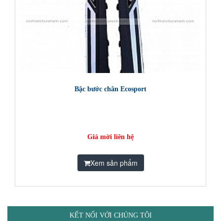
Bậc bước chân Ecosport
Giá mời liên hệ
Xem sản phẩm
KẾT NỐI VỚI CHÚNG TÔI