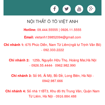
NỘI THẤT Ô TÔ VIỆT ANH
Hotline:
09.444.55555 | 0926.11.5555
Email:
vietanh139852094@gmail.com
Chi nhánh 1:
675 Phúc Diễn, Nam Từ Liêm(ngã tư Trịnh Văn Bô)
-
092.333.2222
Chi nhánh 2:
125b, Nguyễn Hữu Thọ, Hoàng Mai,
Hà Nội
-
0926.55.4444-
0962.982.990
Chi nhánh 3:
Số 95, Ái Mộ, Bồ Đề, Long Biên, Hà Nội -
0942.987.666
Chi nhánh 4:
Số nhà 11BT3, Khu đô thị Trung Văn, Quận Nam
Từ Liêm, Hà Nội -
0916.884.488