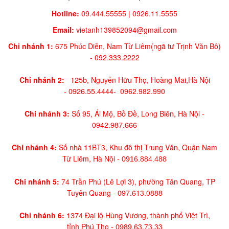
Hotline:
09.444.55555 | 0926.11.5555
Email:
vietanh139852094@gmail.com
Chi nhánh 1:
675 Phúc Diễn, Nam Từ Liêm(ngã tư Trịnh Văn Bô)
-
092.333.2222
Chi nhánh 2:
125b, Nguyễn Hữu Thọ, Hoàng Mai,
Hà Nội
-
0926.55.4444-
0962.982.990
Chi nhánh 3:
Số 95, Ái Mộ, Bồ Đề, Long Biên, Hà Nội -
0942.987.666
Chi nhánh 4:
Số nhà 11BT3, Khu đô thị Trung Văn, Quận Nam
Từ Liêm, Hà Nội -
0916.884.488
Chi nhánh 5:
74 Trần Phú (Lê Lợi 3), phường Tân Quang, TP
Tuyên Quang -
097.613.0888
Chi nhánh 6:
1374 Đại lộ Hùng Vương, thành phố Việt Trì,
tỉnh Phú Thọ -
0989.63.73.33