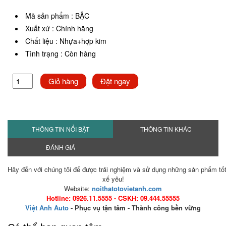
Mã sản phẩm
:
BẬC
Xuất xứ
:
Chính hãng
Chất liệu
:
Nhựa+hợp kim
Tình trạng
:
Còn hàng
Giỏ hàng
Đặt ngay
THÔNG TIN NỔI BẬT
THÔNG TIN KHÁC
ĐÁNH GIÁ
Hãy đễn với chúng tôi để được trải nghiệm và sử dụng những sản phẩm tố
xế yêu!
Website:
noithatotovietanh.com
Hotline: 0926.11.5555 - CSKH: 09.444.55555
Việt Anh Auto
- Phục vụ tận tâm - Thành công bền vững