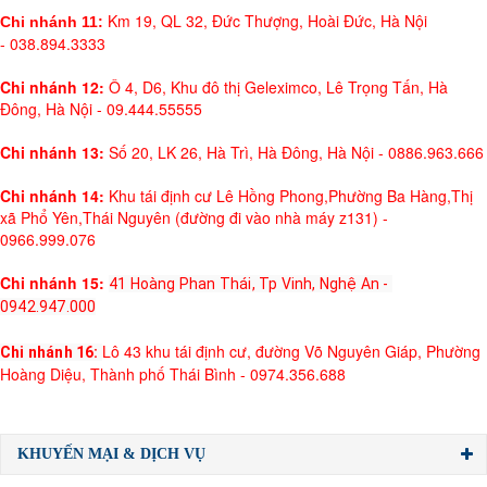
Km 19, QL 32, Đức Thượng, Hoài Đức, Hà Nội
Chi nhánh 11:
- 038.894.3333
Chi nhánh 12:
Ô 4, D6, Khu đô thị Geleximco, Lê Trọng Tấn, Hà
Đông, Hà Nội - 09.444.55555
Chi nhánh 13:
Số 20, LK 26, Hà Trì, Hà Đông, Hà Nội - 0886.963.666
Chi nhánh 14:
Khu tái định cư Lê Hồng Phong,Phường Ba Hàng,Thị
xã Phổ Yên,Thái Nguyên (đường đi vào nhà máy z131) -
0966.999.076
Chi nhánh 15:
41 Hoàng Phan Thái, Tp Vinh, Nghệ An - 
0942.947.000
Lô 43 khu tái định cư, đường Võ Nguyên Giáp, Phường
Chi nhánh 16: 
Hoàng Diệu, Thành phố Thái Bình - 0974.356.688
KHUYẾN MẠI & DỊCH VỤ