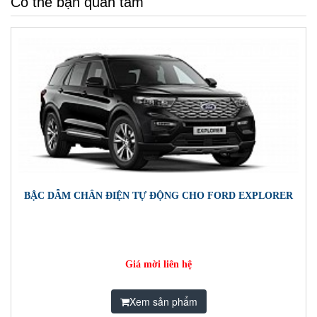
Có thể bạn quan tâm
BẬC DẪM CHÂN ĐIỆN TỰ ĐỘNG CHO FORD EXPLORER
Giá mời liên hệ
Xem sản phẩm