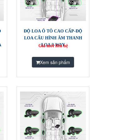
Ộ
ĐỘ LOA Ô TÔ CAO CẤP-ĐỘ
H
LOA CẤU HÌNH ÂM THANH
A
LOA 3-WAY
Giá mời liên hệ
Xem sản phẩm