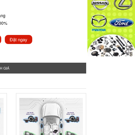
ãng
100%
Đặt ngay
H GIÁ