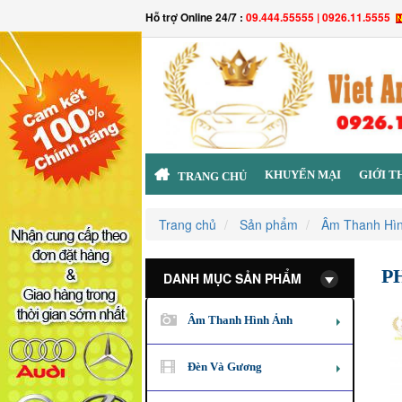
Hỗ trợ Online 24/7 :
09.444.55555 | 0926.11.5555
KHUYẾN MẠI
GIỚI T
TRANG CHỦ
Trang chủ
Sản phẩm
Âm Thanh Hì
P
DANH MỤC SẢN PHẨM
Âm Thanh Hình Ảnh
Đèn Và Gương