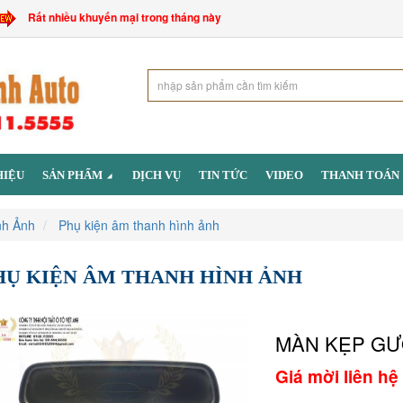
Rất nhiều khuyến mại trong tháng này
HIỆU
SẢN PHẨM
DỊCH VỤ
TIN TỨC
VIDEO
THANH TOÁN
nh Ảnh
Phụ kiện âm thanh hình ảnh
HỤ KIỆN ÂM THANH HÌNH ẢNH
MÀN KẸP GƯ
Giá mời liên hệ