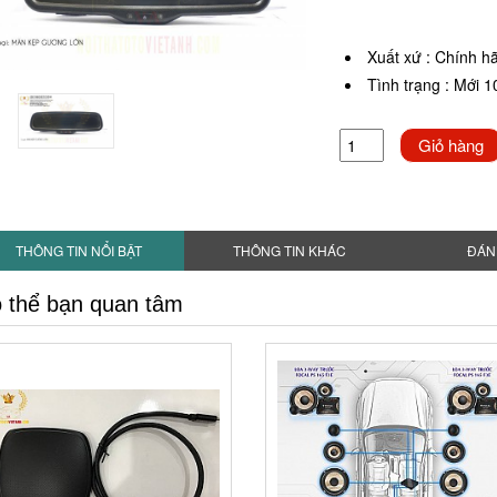
Xuất xứ
:
Chính h
Tình trạng
:
Mới 
Giỏ hàng
THÔNG TIN NỔI BẬT
THÔNG TIN KHÁC
ĐÁN
 thể bạn quan tâm