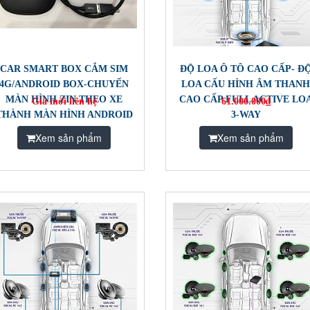
CAR SMART BOX CẮM SIM
ĐỘ LOA Ô TÔ CAO CẤP- Đ
4G/ANDROID BOX-CHUYỂN
LOA CẤU HÌNH ÂM THAN
MÀN HÌNH ZIN THEO XE
CAO CẤP FULL ACTIVE LO
Giá mời liên hệ
61.000.000₫
THÀNH MÀN HÌNH ANDROID
3-WAY
CARPLAY
Xem sản phẩm
Xem sản phẩm