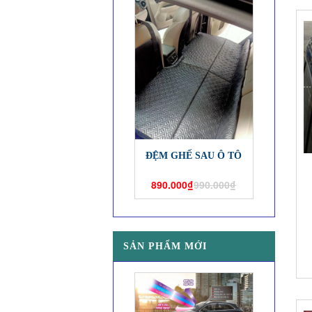
ĐỆM GHẾ SAU Ô TÔ
890.000₫
990.000₫
SẢN PHẨM MỚI