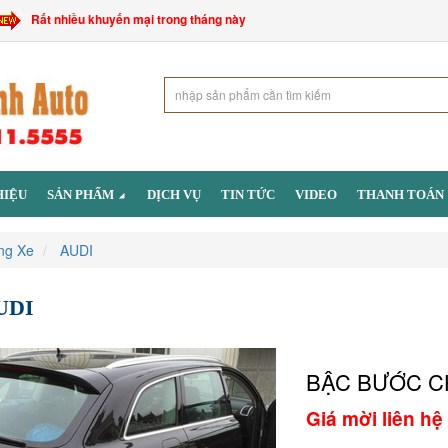
Rất nhiều khuyến mại trong tháng này
HIỆU
SẢN PHẨM
DỊCH VỤ
TIN TỨC
VIDEO
THANH TOÁN
ng Xe
AUDI
UDI
BẬC BƯỚC CH
Giá mời liên hệ