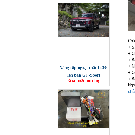
Chú
+ Sả
+ C
+ B
+ N
Nâng cấp ngoại thất Lc300
+ C
lên bản Gr -Sport
+ B
Giá mời liên hệ
Ngo
châ