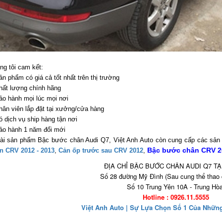
ng tôi cam kết:
n phẩm có giá cả tốt nhất trên thị trường
hất lượng chính hãng
ảo hành mọi lúc mọi nơi
hân viên lắp đặt tại xưởng/cửa hàng
ó dịch vụ ship hàng tận nơi
ảo hành 1 năm đổi mới
ài sản phẩm Bậc bước chân Audi Q7, Việt Anh Auto còn cung cấp các sản
Bậc bước chân CRV 20
n CRV 2012 - 2013
,
Cản ốp trước sau CRV 2012
,
ĐỊA CHỈ BẬC BƯỚC CHÂN AUDI Q7 TẠ
Số 28 đường Mỹ Đình (Sau cung thể thao 
Số 10 Trung Yên 10A - Trung Hò
Hotline : 0926.11.5555
Việt Anh Auto | Sự Lựa Chọn Số 1 Của Nhữn