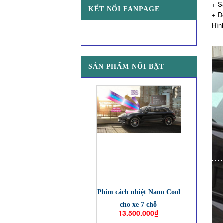
+ S
KẾT NỐI FANPAGE
+ D
Hìn
SẢN PHẨM NỔI BẬT
Phim cách nhiệt Nano Cool
cho xe 7 chỗ
13.500.000₫