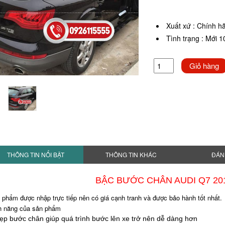
Xuất xứ
:
Chính h
Tình trạng
:
Mới 
Giỏ hàng
THÔNG TIN NỔI BẬT
THÔNG TIN KHÁC
ĐÁN
BẬC BƯỚC CHÂN AUDI Q7 201
 phẩm được nhập trực tiếp nên có giá cạnh tranh và được bảo hành tốt nhất.
h năng của sản phẩm
ẹp bước chân giúp quá trình bước lên xe trở nên dễ dàng hơn