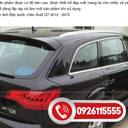
ản phẩm được có độ bền cao, được thiết kế đẹp mắt mang lại cho chiếc xế yê
ễ dàng lắp ráp và làm mới sản phẩm khi sử dụng.
h ảnh Bậc bước chân Audi Q7 2012 - 2015