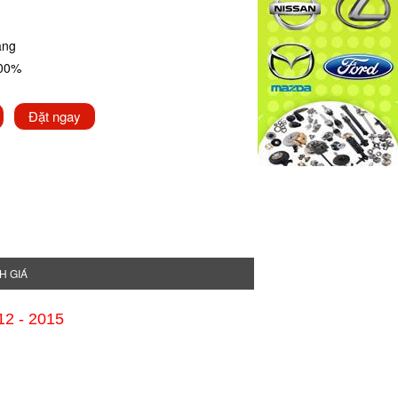
ãng
100%
Đặt ngay
H GIÁ
2 - 2015