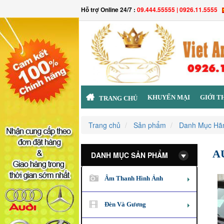
Hỗ trợ Online 24/7 :
09.444.55555 | 0926.11.5555
KHUYẾN MẠI
GIỚI T
TRANG CHỦ
Trang chủ
Sản phẩm
Danh Mục Hã
A
DANH MỤC SẢN PHẨM
Âm Thanh Hình Ảnh
Đèn Và Gương