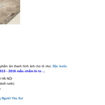
 phẩm âm thanh hình ảnh cho tô như:
Bậc bước
13 - 2016 mẫu chấm bi to
...
I HÀ NỘI
dưới nước)
a
g Người Yêu Xe!