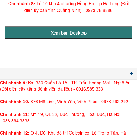
Chi nhánh 8:
Tổ 10 khu 4 phường Hồng Hà, Tp Hạ Long (Đối
diện ủy ban tỉnh Quảng Ninh)
- 0973.78.8886
Chi nh
ánh 9:
Km 389 Quốc Lộ 1A - Thị Trấn Hoàng Mai - Nghệ An
(Đối diện cây xăng Bệnh viện da liễu) -
0916.585.333
Chi nhánh 10:
376 Mê Linh, Vĩnh Yên, Vĩnh Phúc - 0978.292.292
Km 19, QL 32, Đức Thượng, Hoài Đức, Hà Nội
Chi nhánh 11:
- 038.894.3333
Chi nhánh 12:
Ô 4, D6, Khu đô thị Geleximco, Lê Trọng Tấn, Hà