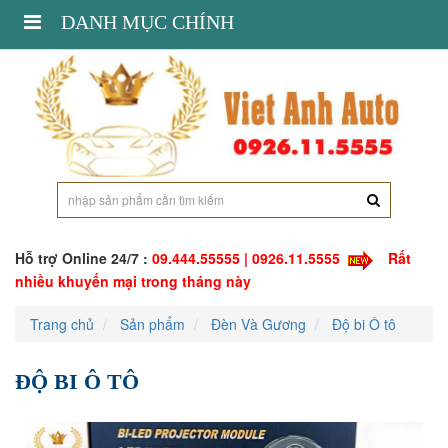
Toggle
DANH MỤC CHÍNH
navigation
Hỗ trợ Online 24/7 :
09.444.55555 | 0926.11.5555
Rất
nhiều khuyến mại trong tháng này
Trang chủ
Sản phẩm
Đèn Và Gương
Độ bi Ô tô
ĐỘ BI Ô TÔ