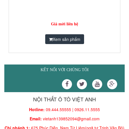
Giá mời liên hệ
Xem sản phẩm
KẾT NỐI VỚI CHÚNG TÔI
NỘI THẤT Ô TÔ VIỆT ANH
Hotline:
09.444.55555 | 0926.11.5555
Email:
vietanh139852094@gmail.com
Chi nhánh 1:
675 Phúc Diễn, Nam Từ Liêm(ngã tư Trịnh Văn Bô)