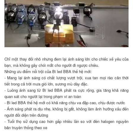
Chỉ một thay đổi nhỏ nhưng đem lại ánh sáng lớn cho chiếc xế yêu của
bạn, mà không gây chói mắt cho người đi ngược chiều.
Những ưu điểm nổi trội của
Bi led BBA
thế hệ mới:
-
Mang lại ánh sáng có chất lượng vượt trội, xua tan mọi rào cản thời
tiết trong cả trời mưa gió lớn, sương mù dày đặc.
-
Luồng ánh sang từ
Bi led BBA
phát ra cực rộng, gia tăng khả năng
quan sát cho người lại trong phạm vi an toàn
-
Bi led BBA
thế hệ mới có khả năng chịu va đập cao, chịu được nước
-
Ánh sáng phát ra dịu nhẹ, không bị gắt, không làm ảnh hưởng xấu đến
người đối diện trên đường
-
Tuổi thọ sử dụng cao hơn gấp nhiều lần so với đèn halogen nguyên
bản truyền thống theo xe