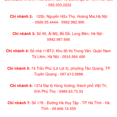
-
092.333.2222
Chi nhánh 2:
125b, Nguyễn Hữu Thọ, Hoàng Mai,
Hà Nội
-
0926.55.4444-
0962.982.990
Chi nhánh 3:
Số 95, Ái Mộ, Bồ Đề, Long Biên, Hà Nội -
0942.987.666
Chi nhánh 4:
Số nhà 11BT3, Khu đô thị Trung Văn, Quận Nam
Từ Liêm, Hà Nội -
0916.884.488
Chi nhánh 5:
74 Trần Phú (Lê Lợi 3), phường Tân Quang, TP
Tuyên Quang -
097.613.0888
Chi nhánh 6:
1374 Đại lộ Hùng Vương, thành phố Việt Trì,
tỉnh Phú Thọ -
0989.63.73.33
Chi nhánh 7:
Số 178 - Đường Hà Huy Tập - TP. Hà Tĩnh - Hà
Tĩnh -
09.666.74.555