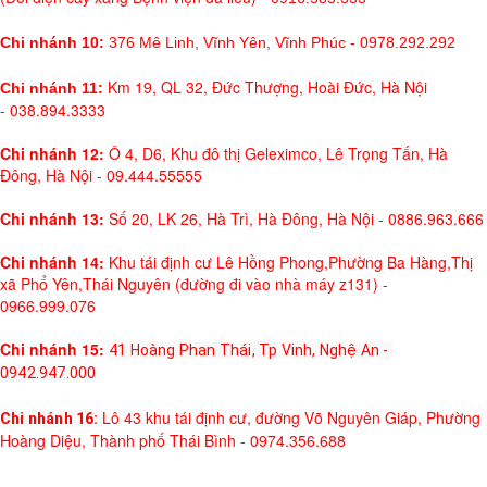
Chi nhánh 10:
376 Mê Linh, Vĩnh Yên, Vĩnh Phúc - 0978.292.292
Km 19, QL 32, Đức Thượng, Hoài Đức, Hà Nội
Chi nhánh 11:
- 038.894.3333
Chi nhánh 12:
Ô 4, D6, Khu đô thị Geleximco, Lê Trọng Tấn, Hà
Đông, Hà Nội - 09.444.55555
Chi nhánh 13:
Số 20, LK 26, Hà Trì, Hà Đông, Hà Nội - 0886.963.666
Chi nhánh 14:
Khu tái định cư Lê Hồng Phong,Phường Ba Hàng,Thị
xã Phổ Yên,Thái Nguyên (đường đi vào nhà máy z131) -
0966.999.076
Chi nhánh 15:
41 Hoàng Phan Thái, Tp Vinh, Nghệ An - 
0942.947.000
Lô 43 khu tái định cư, đường Võ Nguyên Giáp, Phường
Chi nhánh 16: 
Hoàng Diệu, Thành phố Thái Bình - 0974.356.688