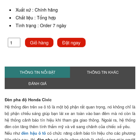
Xuất xứ
:
Chính hãng
Chất liệu
:
Tổng hợp
Tình trạng
:
Order 7 ngày
Giỏ hàng
Đặt ngay
THÔNG TIN NỔI BẬT
THÔNG TIN KHÁC
ĐÁNH GIÁ
Đèn pha độ Honda Civic
Hệ thống đèn trên xe ô tô là một bộ phận rất quan trọng, nó không chỉ là
bộ phận chiếu sáng giúp bạn lái xe an toàn vào ban đêm mà nó còn là
hệ thống cảnh báo tín hiệu khi tham gia giao thông. Ngoài ra, hệ thống
đèn còn tăng thêm tính thẩm mỹ và vẻ sang chảnh của chiếc xế yêu.
Nếu như
đèn hậu ô tô
có chức năng cảnh báo tín hiệu cho các phương
tiện phía sau, thì
đèn ph
a có chức năng chính là chiếu sáng giúp người