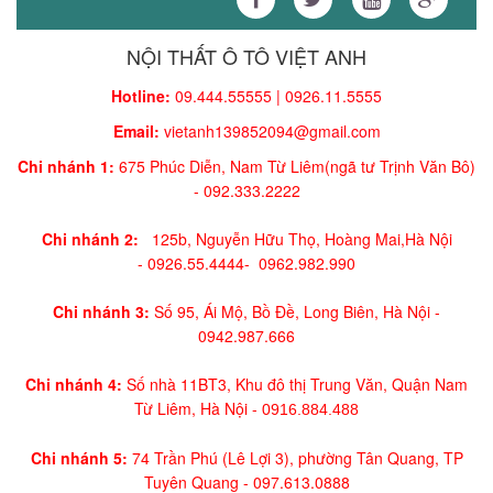
NỘI THẤT Ô TÔ VIỆT ANH
Hotline:
09.444.55555 | 0926.11.5555
Email:
vietanh139852094@gmail.com
Chi nhánh 1:
675 Phúc Diễn, Nam Từ Liêm(ngã tư Trịnh Văn Bô)
-
092.333.2222
Chi nhánh 2:
125b, Nguyễn Hữu Thọ, Hoàng Mai,
Hà Nội
-
0926.55.4444-
0962.982.990
Chi nhánh 3:
Số 95, Ái Mộ, Bồ Đề, Long Biên, Hà Nội -
0942.987.666
Chi nhánh 4:
Số nhà 11BT3, Khu đô thị Trung Văn, Quận Nam
Từ Liêm, Hà Nội -
0916.884.488
Chi nhánh 5:
74 Trần Phú (Lê Lợi 3), phường Tân Quang, TP
Tuyên Quang -
097.613.0888