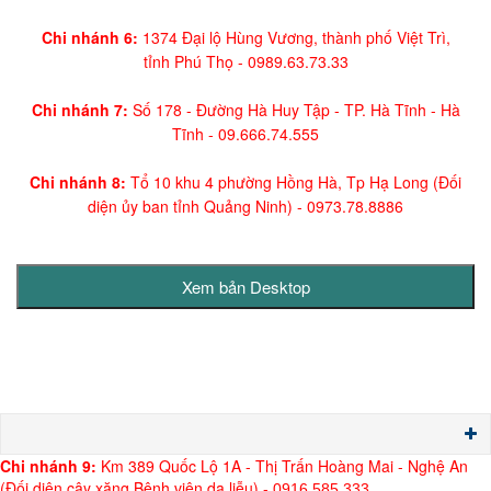
Chi nhánh 6:
1374 Đại lộ Hùng Vương, thành phố Việt Trì,
tỉnh Phú Thọ -
0989.63.73.33
Chi nhánh 7:
Số 178 - Đường Hà Huy Tập - TP. Hà Tĩnh - Hà
Tĩnh -
09.666.74.555
Chi nhánh 8:
Tổ 10 khu 4 phường Hồng Hà, Tp Hạ Long (Đối
diện ủy ban tỉnh Quảng Ninh)
- 0973.78.8886
Chi nh
ánh 9:
Km 389 Quốc Lộ 1A - Thị Trấn Hoàng Mai - Nghệ An
(Đối diện cây xăng Bệnh viện da liễu) -
0916.585.333