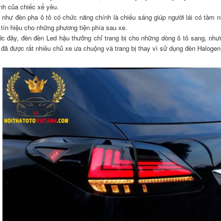
nh của chiếc xế yêu.
 như đèn pha ô tô có chức năng chính là chiếu sáng giúp người lái có tầm n
 tín hiệu cho những phương tiện phía sau xe.
ớc đây, đèn đèn Led hậu thưởng chỉ trang bị cho những dòng ô tô sang, nhưn
 đã được rất nhiều chủ xe ưa chuộng và trang bị thay vì sử dụng đèn Halogen