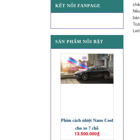
chả
KẾT NỐI FANPAGE
Nếu
báo
Trư
Led
SẢN PHẨM NỔI BẬT
Phim cách nhiệt Nano Cool
cho xe 7 chỗ
13.500.000₫