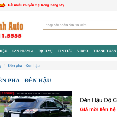
Rất nhiều khuyến mại trong tháng này
HIỆU
SẢN PHẨM
DỊCH VỤ
TIN TỨC
VIDEO
THANH TOÁN
g
Đèn pha - Đèn hậu
ÈN PHA - ĐÈN HẬU
Đèn Hậu Độ C
Giá mời liên hệ