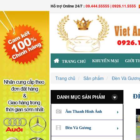
Hỗ trợ Online 24/7 :
09.444.55555 | 0926.11.5555
KHUYẾN MẠI
GIỚI T
TRANG CHỦ
Trang chủ
Sản phẩm
Đèn Và Gươn
Đ
DANH MỤC SẢN PHẨM
Âm Thanh Hình Ảnh
Đèn Và Gương