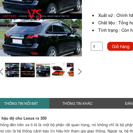
Xuất xứ
:
Chính h
Chất liệu
:
Tổng h
Tình trạng
:
Còn 
Giỏ hàng
THÔNG TIN NỔI BẬT
THÔNG TIN KHÁC
ĐÁN
 hậu độ cho Lexus rx 350
thống đèn trên xe ô tô là một bộ phận rất quan trọng, nó không chỉ là bộ phậ
nó còn là hệ thống cảnh báo tín hiệu khi tham gia giao thông. Ngoài ra, hệ