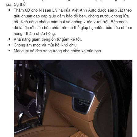
nữa. Cụ thể:
Thảm 6D cho Nissan Livina của Việt Anh Auto được sản xuất theo
tiêu chuẩn cao cấp giúp đảm bảo độ bền, chống nước, chống lửa
tốt. Khả năng chống bám bụi và chống xước vượt trội. Bên cạnh
đó là lớp rối siêu bền phía trên có thể giúp bạn đảm bảo tiêu chí xe
hỏng - thảm chưa hỏng.
Khả năng giảm tiếng ồn từ gầm xe tốt.
Chống ẩm mốc và mùi hôi khó chịu
Mang lại vẻ đẹp sang trọng cho chiếc xe của bạn