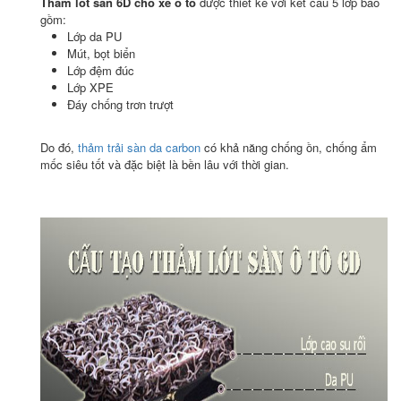
Thảm lót sàn 6D cho xe ô tô
được thiết kế với kết cấu 5 lớp bao
gồm:
Lớp da PU
Mút, bọt biển
Lớp đệm đúc
Lớp XPE
Đáy chống trơn trượt
Do đó,
thảm trải sàn da carbon
có khả năng chống ồn, chống ẩm
mốc siêu tốt và đặc biệt là bền lâu với thời gian.