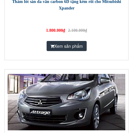
Thảm lót sàn da vân carbon 6D tặng kèm rối cho Mitsubishi
Xpander
1.800.000₫
2.100.000₫
Xem sản phẩm