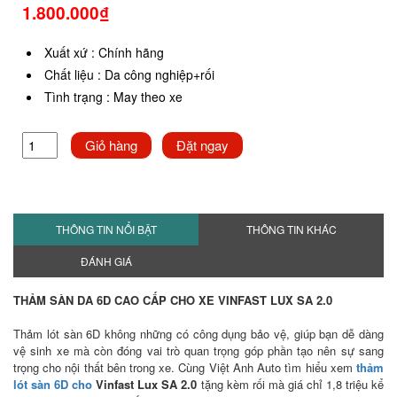
1.800.000₫
Xuất xứ
:
Chính hãng
Chất liệu
:
Da công nghiệp+rối
Tình trạng
:
May theo xe
Giỏ hàng
Đặt ngay
THÔNG TIN NỔI BẬT
THÔNG TIN KHÁC
ĐÁNH GIÁ
THẢM SÀN DA 6D CAO CẤP CHO XE VINFAST LUX SA 2.0
Thảm lót sàn 6D không những có công dụng bảo vệ, giúp bạn dễ dàng
vệ sinh xe mà còn đóng vai trò quan trọng góp phần tạo nên sự sang
trọng cho nội thất bên trong xe. Cùng Việt Anh Auto tìm hiểu xem
thảm
lót sàn 6D cho
Vinfast Lux SA 2.0
tặng kèm rối mà giá chỉ 1,8 triệu kể