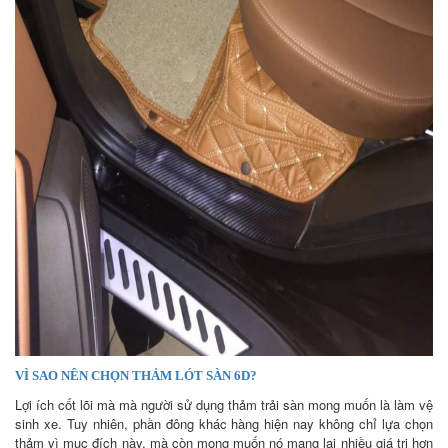
VÌ SAO NÊN CHỌN THẢM LÓT SÀN 6D?
Lợi ích cốt lõi mà mà người sử dụng thảm trải sàn mong muốn là làm vệ
sinh xe. Tuy nhiên, phần đông khác hàng hiện nay không chỉ lựa chọn
thảm vì mục đích này, mà còn mong muốn nó mang lại nhiều giá trị hơn