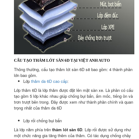
CẤU TẠO THẢM LÓT SÀN 6D TẠI VIỆT ANH AUTO
Thông thường, cấu tạo thảm lót sàn 6D sẽ bao gồm: 4 thành phần
lớn bao gồm.
Lớp
thảm da 6D cao cấp
:
Lớp thảm 6D là lớp thảm được đặt lên mặt sàn xe. Là phần có cấu
tạo gồm 5 lớp khác nhau giúp chống bụi bẩn, ẩm mốc, tiếng ồn và
trơn trượt bên trong. Đây được xem như thành phần chính và quan
trọng nhất của thảm da 6D
Lớp rối chống bụi bẩn
Là lớp nằm phía trên
thảm lót sàn 6D
. Lớp rối được sử dụng như
một chức năng gia tăng thêm của thảm. Có tác dụng chống chầy